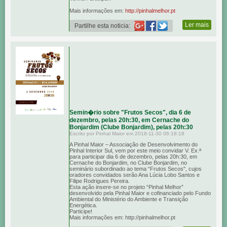
Mais informações em:
http://pinhalmelhor.pt
Ler mais
Partilhe esta noticia:
Semin�rio sobre "Frutos Secos", dia 6 de
dezembro, pelas 20h:30, em Cernache do
Bonjardim (Clube Bonjardim), pelas 20h:30
Escrito por Pinhal Maior em 2018-11-30 06:18:18
A Pinhal Maior – Associação de Desenvolvimento do
Pinhal Interior Sul, vem por este meio convidar V. Ex.ª
para participar dia 6 de dezembro, pelas 20h:30, em
Cernache do Bonjardim, no Clube Bonjardim, no
seminário subordinado ao tema “Frutos Secos", cujos
oradores convidados serão Ana Lúcia Lobo Santos e
Filipe Rodrigues Pereira.
Esta ação insere-se no projeto “Pinhal Melhor”
desenvolvido pela Pinhal Maior e cofinanciado pelo Fundo
Ambiental do Ministério do Ambiente e Transição
Energética.
Participe!
Mais informações em: http://pinhalmelhor.pt