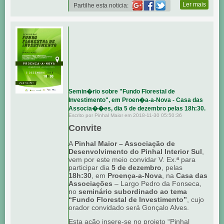
Ler mais
Partilhe esta noticia:
Semin�rio sobre "Fundo Florestal de
Investimento", em Proen�a-a-Nova - Casa das
Associa��es, dia 5 de dezembro pelas 18h:30.
Escrito por Pinhal Maior em 2018-11-30 05:50:36
Convite
A
Pinhal Maior – Associação de
Desenvolvimento do Pinhal Interior Sul
,
vem por este meio convidar V. Ex.ª para
participar dia
5 de dezembro
, pelas
18h:30
, em
Proença-a-Nova
, na
Casa das
Associações
– Largo Pedro da Fonseca,
no
seminário subordinado ao tema
“Fundo Florestal de Investimento”
, cujo
orador convidado será Gonçalo Alves.
Esta ação insere-se no projeto “Pinhal