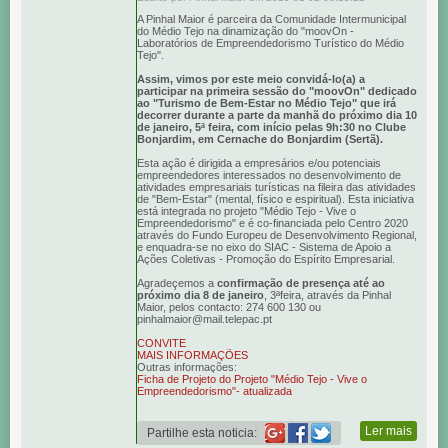
A Pinhal Maior é parceira da Comunidade Intermunicipal
do Médio Tejo na dinamização do "moovOn -
Laboratórios de Empreendedorismo Turístico do Médio
Tejo".
Assim, vimos por este meio convidá-lo(a) a
participar na primeira sessão do "moovOn" dedicado
ao "Turismo de Bem-Estar no Médio Tejo" que irá
decorrer durante a parte da manhã do próximo dia 10
de janeiro, 5ª feira, com início pelas 9h:30 no Clube
Bonjardim, em Cernache do Bonjardim (Sertã).
Esta ação é dirigida a empresários e/ou potenciais
empreendedores interessados no desenvolvimento de
atividades empresariais turísticas na fileira das atividades
de "Bem-Estar" (mental, físico e espiritual). Esta iniciativa
está integrada no projeto "Médio Tejo - Vive o
Empreendedorismo" e é co-financiada pelo Centro 2020
através do Fundo Europeu de Desenvolvimento Regional,
e enquadra-se no eixo do SIAC - Sistema de Apoio a
Ações Coletivas - Promoção do Espírito Empresarial.
Agradeçemos a
confirmação de presença até ao
próximo dia 8 de janeiro
, 3ªfeira, através da Pinhal
Maior, pelos contacto: 274 600 130 ou
pinhalmaior@mail.telepac.pt
CONVITE
MAIS INFORMAÇÕES
Outras informações:
Ficha de Projeto do Projeto "Médio Tejo - Vive o
Empreendedorismo"- atualizada
Ler mais
Partilhe esta noticia: