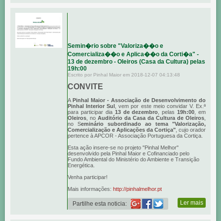
Semin�rio sobre "Valoriza��o e
Comercializa��o e Aplica��o da Corti�a" -
13 de dezembro - Oleiros (Casa da Cultura) pelas
19h:00
Escrito por Pinhal Maior em 2018-12-07 04:13:48
CONVITE
A
Pinhal Maior - Associação de Desenvolvimento do
Pinhal Interior Sul
, vem por este meio convidar V. Ex.ª
para participar dia
13 de dezembro
, pelas
19h:00
, em
Oleiros
, no
Auditório da Casa da Cultura de Oleiros
,
no S
eminário subordinado ao tema "Valorização,
Comercialização e Aplicações da Cortiça"
, cujo orador
pertence à APCOR - Associação Portuguesa da Cortiça.
Esta ação insere-se no projeto "Pinhal Melhor"
desenvolvido pela Pinhal Maior e Cofinanciado pelo
Fundo Ambiental do Ministério do Ambiente e Transição
Energética.
Venha participar!
Mais informações:
http://pinhalmelhor.pt
Ler mais
Partilhe esta noticia: