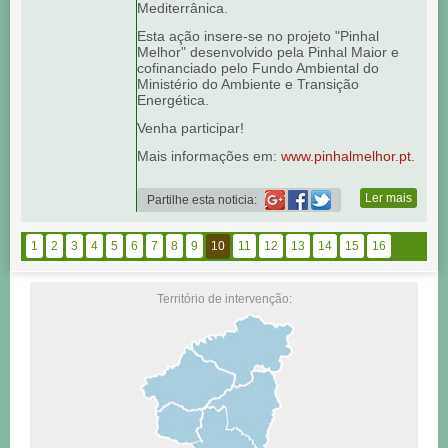
Mediterrânica.
Esta ação insere-se no projeto "Pinhal
Melhor" desenvolvido pela Pinhal Maior e
cofinanciado pelo Fundo Ambiental do
Ministério do Ambiente e Transição
Energética.
Venha participar!
Mais informações em:
www.pinhalmelhor.pt.
Ler mais
Partilhe esta noticia:
1
2
3
4
5
6
7
8
9
10
11
12
13
14
15
16
Território de intervenção: