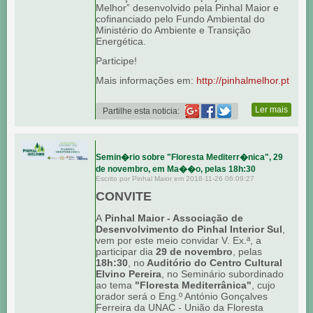
Melhor” desenvolvido pela Pinhal Maior e
cofinanciado pelo Fundo Ambiental do
Ministério do Ambiente e Transição
Energética.
Participe!
Mais informações em:
http://pinhalmelhor.pt
Ler mais
Partilhe esta noticia:
Semin�rio sobre "Floresta Mediterr�nica", 29
de novembro, em Ma��o, pelas 18h:30
Escrito por Pinhal Maior em 2018-11-26 06:09:27
CONVITE
A
Pinhal Maior - Associação de
Desenvolvimento do Pinhal Interior Sul
,
vem por este meio convidar V. Ex.ª, a
participar dia
29 de novembro
, pelas
18h:30
, no
Auditório do Centro Cultural
Elvino Pereira
, no Seminário subordinado
ao tema
"Floresta Mediterrânica"
, cujo
orador será o Eng.º António Gonçalves
Ferreira da UNAC - União da Floresta