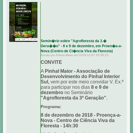
Semin�rio sobre "Agrofloresta da 3.�
Gera��o" - 8 e 9 de dezembro, em Proen�a-a-
Nova (Centro de Ci�ncia Viva da Floresta)
Escrito por Pinhal Maior em 2018-12-07 03:58:15
CONVITE
A
Pinhal Maior - Associação de
Desenvolvimento do Pinhal Interior
Sul,
vem por este meio convidar V. Ex.ª
para participar nos dias
8 e 9 de
dezembro
no Seminário
"Agrofloresta da 3ª Geração"
.
Programa:
8 de dezembro de 2018 - Proença-a-
Nova - Centro de Ciência Viva da
Floresta - 14h:30