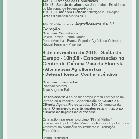
14h:30 - Receção aos Convidados
14h:45 - Sessão de abertura:
João Lobo - Presidente
do Município de Proença-a-Nova
15h:00 - Café com Ciência:
"Nutrição e Ecologia" -
Orador:
Anabela Marisa Azul
Agrofloresta da 3.ª
16h:00 - Seminário:
Geração
Oradores Convidados:
Vasco Estrela - Pinhal Maior
Pedro Moreira - Escola Superior Agrária de Coimbra
Raquel Farinha - Proentia
9 de dezembro de 2018 - Saída de
Campo - 10h:00 - Concentração no
Centro de Ciência Viva da Floresta
- Alternativas Agroflorestais
- Defesa Florestal Contra Incêndios
Oradores convidados:
Rolando Martins
José Augusto Pais
Observações:
A saída de campo é feita com visita ao
terreno de autocarro. Concentração no
Centro de
Ciência Viva da Floresta
pelas
10h:00
, seguida da
visita.
O número de participantes está limitado ao
número de lugares do autocarro.
Esta ação insere-se no projeto "Pinhal Melhor"
desenvolvido pela Pinhal Maior e cofinanciado pelo Fundo
Ambiental do Ministério do Ambiente e Transição
Energética.
Venha Participar!