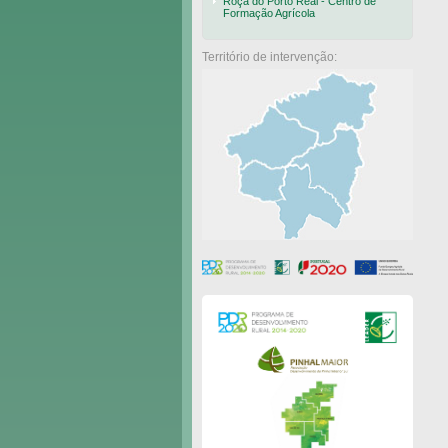
Roça do Porto Real - Centro de
Formação Agrícola
Território de intervenção: