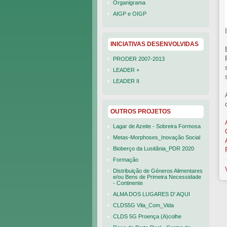
Organigrama
AIGP e OIGP
INICIATIVAS DESENVOLVIDAS
PRODER 2007-2013
LEADER +
LEADER II
OUTROS PROJETOS
Lagar de Azeite - Sobreira Formosa
Metas-Morphoses_Inovação Social
Bioberço da Lusitânia_PDR 2020
Formação
Distribuição de Géneros Alimentares
e/ou Bens de Primeira Necessidade
- Continente
ALMA DOS LUGARES D' AQUI
CLDS5G Vila_Com_Vida
CLDS 5G Proença (A)colhe