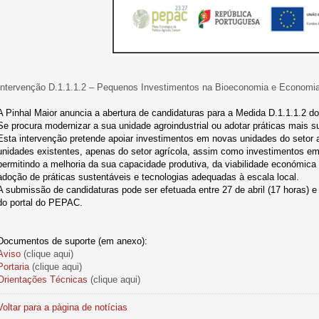
Intervenção D.1.1.1.2 – Pequenos Investimentos na Bioeconomia e Economia
A Pinhal Maior anuncia a abertura de candidaturas para a Medida D.1.1.1.2 
Se procura modernizar a sua unidade agroindustrial ou adotar práticas mais su
Esta intervenção pretende apoiar investimentos em novas unidades do setor 
unidades existentes, apenas do setor agrícola, assim como investimentos em
permitindo a melhoria da sua capacidade produtiva, da viabilidade económica
adoção de práticas sustentáveis e tecnologias adequadas à escala local.
A submissão de candidaturas pode ser efetuada entre 27 de abril (17 horas) e
do portal do PEPAC.
Documentos de suporte (em anexo):
Aviso
(clique aqui)
Portaria
(clique aqui)
Orientações Técnicas
(clique aqui)
Voltar para a pàgina de notícias