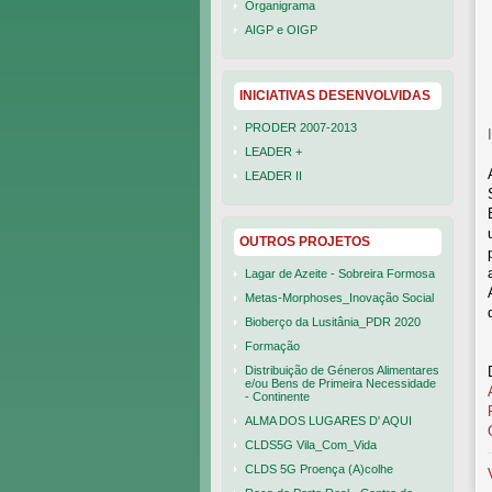
Organigrama
AIGP e OIGP
INICIATIVAS DESENVOLVIDAS
PRODER 2007-2013
LEADER +
LEADER II
OUTROS PROJETOS
Lagar de Azeite - Sobreira Formosa
Metas-Morphoses_Inovação Social
Bioberço da Lusitânia_PDR 2020
Formação
Distribuição de Géneros Alimentares
e/ou Bens de Primeira Necessidade
- Continente
ALMA DOS LUGARES D' AQUI
CLDS5G Vila_Com_Vida
CLDS 5G Proença (A)colhe