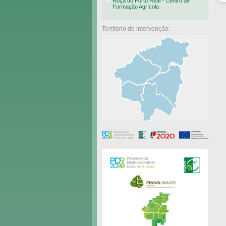
Roça do Porto Real - Centro de
Formação Agrícola
Território de intervenção: